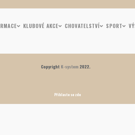
ORMACE
KLUBOVÉ AKCE
CHOVATELSTVÍ
SPORT
VÝ
Copyright
K-system
2022.
Přihlaste se zde