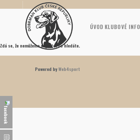
ÚVOD
KLUBOVÉ INF
Zdá se, že nemůžeme najít to, co hledáte.
Powered by
Web4sport