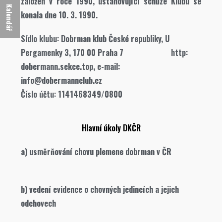
založen v roce 1990, ustanovující schůze Klubu se
Kalendář
konala dne 10. 3. 1990.
Sídlo klubu:
Dobrman klub České republiky, U
Pergamenky 3, 170 00 Praha 7
http:
dobermann.sekce.top, e-mail:
info@dobermannclub.cz
Číslo účtu:
1141468349/0800
Hlavní úkoly DKČR
a) usměrňování chovu plemene dobrman v ČR
b) vedení evidence o chovných jedincích a jejich
odchovech