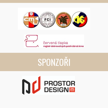
POZVÁNKA NA VÝROČNÍ ČLENSKOU SCHŮZI DOBRMAN
KLUBU ČR
1.03.2026
PRAHA KLÁNOVICE
UPOZORNĚNÍ PRO ČLENY DOBRMAN KLUBU
28.02.2026
SPONZOŘI
PF 2026
23.12.2025