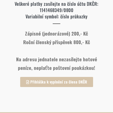
Veškeré platby zasílejte na číslo účtu DKČR:
1141468349/0800
Variabilní symbol: číslo průkazky
Zápisné (jednorázové) 200,- Kč
Roční členský příspěvek 800,- Kč
Na adresu jednatele nezasílejte hotové
peníze, neplaťte poštovní poukázkou!
Přihláška k vyplnění za člena DKČR