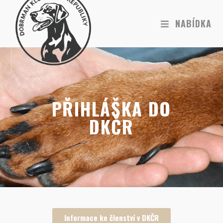
NABÍDKA
PŘIHLÁŠKA DO
DKČR
Informace ke členství v DKČR