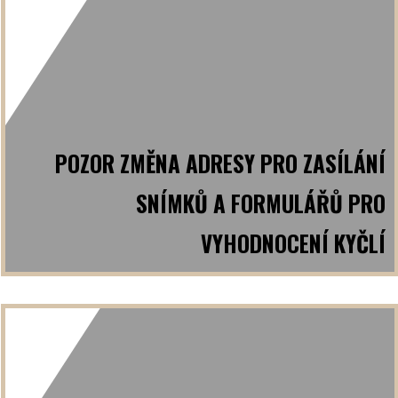
POZOR ZMĚNA ADRESY PRO ZASÍLÁNÍ
SNÍMKŮ A FORMULÁŘŮ PRO
VYHODNOCENÍ KYČLÍ