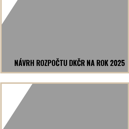
NÁVRH ROZPOČTU DKČR NA ROK 2025