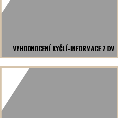
VYHODNOCENÍ KYČLÍ-INFORMACE Z DV