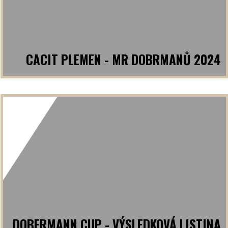
CACIT PLEMEN - MR DOBRMANŮ 2024
DOBERMANN CUP - VÝSLEDKOVÁ LISTINA