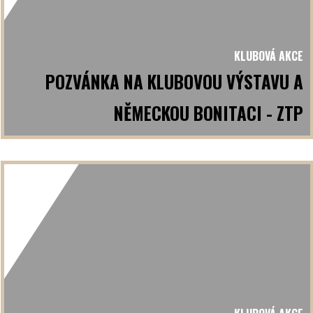
KLUBOVÁ AKCE
POZVÁNKA NA KLUBOVOU VÝSTAVU A
NĚMECKOU BONITACI - ZTP