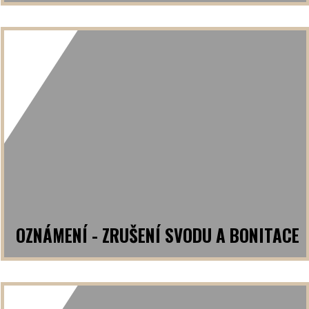
OZNÁMENÍ - ZRUŠENÍ SVODU A BONITACE