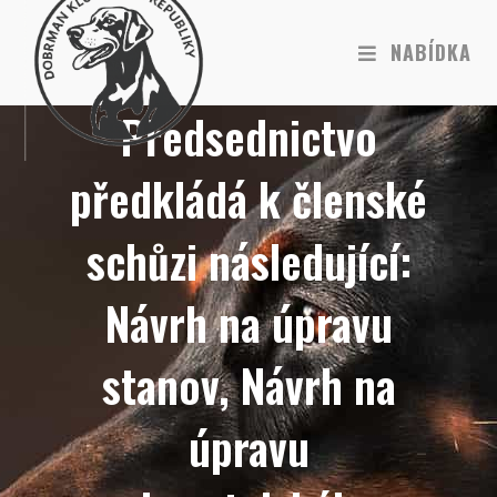
NABÍDKA
Předsednictvo
předkládá k členské
schůzi následující:
Návrh na úpravu
stanov, Návrh na
úpravu