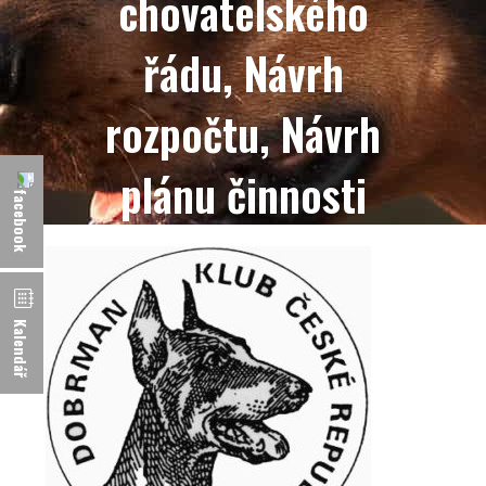
chovatelského
řádu, Návrh
rozpočtu, Návrh
plánu činnosti
Kalendář