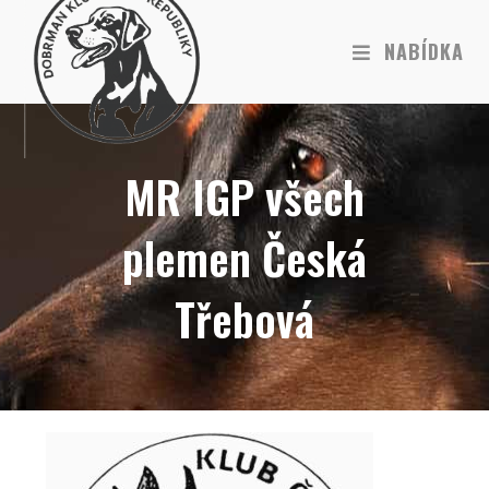
NABÍDKA
MR IGP všech
plemen Česká
Třebová