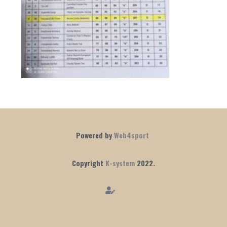
Powered by
Web4sport
Copyright
K-system
2022.