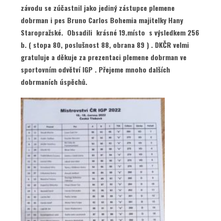
závodu se zúčastnil jako jediný zástupce plemene
dobrman i pes Bruno Carlos Bohemia majitelky Hany
Staropražské. Obsadili krásné 19.místo s výsledkem 256
b. ( stopa 80, poslušnost 88, obrana 89 ) . DKČR velmi
gratuluje a děkuje za prezentaci plemene dobrman ve
sportovním odvětví IGP . Přejeme mnoho dalších
dobrmaních úspěchů.