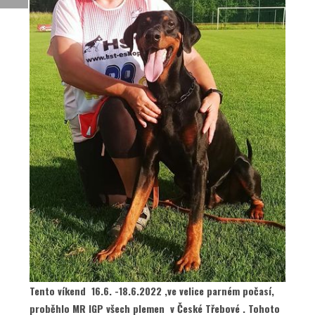
Tento víkend 16.6. -18.6.2022 ,ve velice parném počasí,
proběhlo MR IGP všech plemen v České Třebové . Tohoto