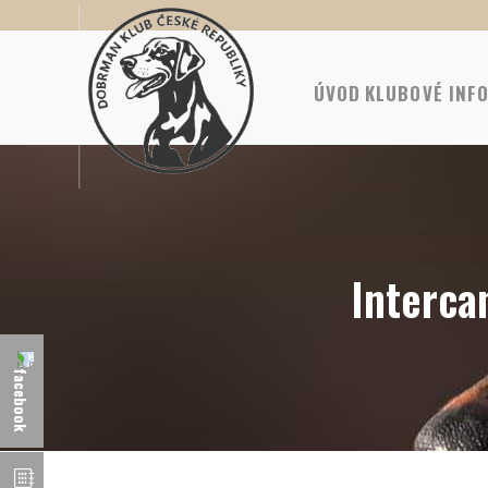
ÚVOD
KLUBOVÉ INF
Interca