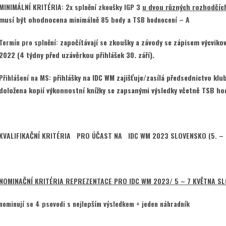
MINIMÁLNÍ KRITÉRIA: 2x splnění zkoušky IGP 3
u dvou různých rozhodčíc
musí být ohodnocena
minimálně 85 body
a
TSB hodnocení – A
Termín pro splnění:
započítávají se zkoušky a závody se zápisem výcvikové
2022 (4 týdny před uzávěrkou přihlášek 30. září).
Přihlášení na MS:
přihlášky na IDC WM zajišťuje/zasílá předsednictvo klub
doložena kopií výkonnostní knížky se zapsanými výsledky včetně TSB ho
KVALIFIKAČNÍ KRITÉRIA PRO ÚČAST NA IDC WM 2023 SLOVENSKO (5. – 
NOMINAČNÍ KRITÉRIA REPREZENTACE PRO IDC WM 2023/ 5 – 7 KVĚTNA S
nominují se 4 psovodi s nejlepším výsledkem + jeden náhradník