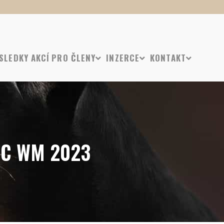
SLEDKY AKCÍ
PRO ČLENY
INZERCE
KONTAKT
IDC WM 2023