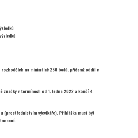
ýsledků
výsledků
h rozhodčích
na
minimálně 250 bodů
, přičemž oddíl c
é značky v termínech od 1. ledna 2022 a končí 4
u (prostřednictvím výcvikáře). Přihláška musí být
dnocení.