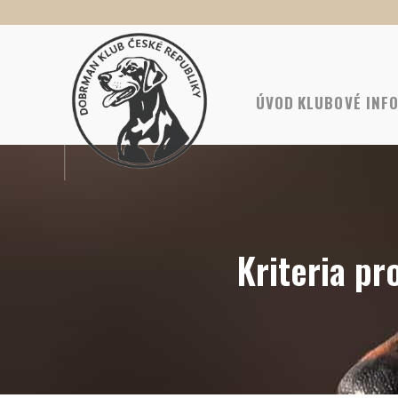
ÚVOD
KLUBOVÉ INF
Kriteria p