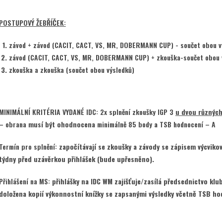
POSTUPOVÝ ŽEBŘÍČEK:
závod + závod (CACIT, CACT, VS, MR, DOBERMANN CUP) - součet obou v
závod (CACIT, CACT, VS, MR, DOBERMANN CUP) + zkouška-součet obou 
zkouška a zkouška (součet obou výsledků)
MINIMÁLNÍ KRITÉRIA VYDANÉ IDC: 2x splnění zkoušky IGP 3
u dvou různýc
–
obrana
musí být ohodnocena
minimálně 85 body
a
TSB hodnocení – A
Termín pro splnění:
započítávají se zkoušky a závody se zápisem výcvikov
týdny před uzávěrkou přihlášek (bude upřesněno).
Přihlášení na MS:
přihlášky na IDC WM zajišťuje/zasílá předsednictvo klub
doložena kopií výkonnostní knížky se zapsanými výsledky včetně TSB ho