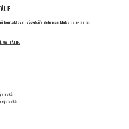
ÁLIE
ně kontaktovali výcvikáře dobrman klubu na e-mailu:
JNA ITÁLIE:
ýsledků
 výsledků