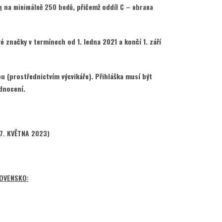
h
na
minimálně 250 bodů
, přičemž oddíl C –
obrana
 značky v termínech od 1. ledna 2021 a končí 1. září
u (prostřednictvím výcvikáře). Přihláška musí být
dnocení.
7. KVĚTNA 2023)
LOVENSKO: