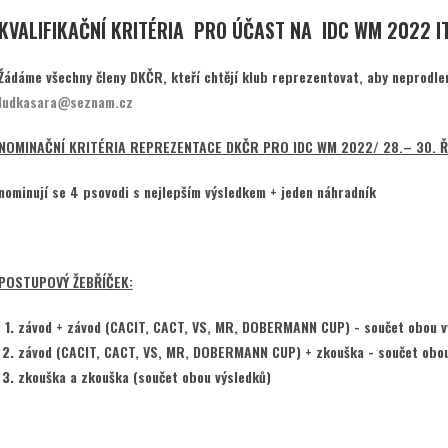
KVALIFIKAČNÍ KRITÉRIA PRO ÚČAST NA IDC WM 2022 IT
Žádáme všechny členy DKČR, kteří chtějí klub reprezentovat, aby neprodle
ludkasara@seznam.cz
NOMINAČNÍ KRITÉRIA REPREZENTACE DKČR PRO IDC WM 2022/ 28.– 30. ŘÍ
nominují se 4 psovodi s nejlepším výsledkem + jeden náhradník
POSTUPOVÝ ŽEBŘÍČEK:
závod + závod (CACIT, CACT, VS, MR, DOBERMANN CUP) - součet obou v
závod (CACIT, CACT, VS, MR, DOBERMANN CUP) + zkouška - součet obou
zkouška a zkouška (součet obou výsledků)