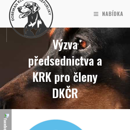
NABÍDKA
Výzva
předsednictva a
KRK pro členy
DKČR