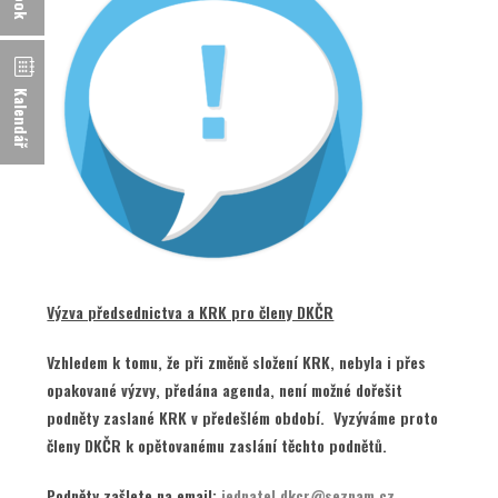
Kalendář
Výzva předsednictva a KRK pro členy DKČR
Vzhledem k tomu, že při změně složení KRK, nebyla i přes
opakované výzvy, předána agenda, není možné dořešit
podněty zaslané KRK v předešlém období. Vyzýváme proto
členy DKČR k opětovanému zaslání těchto podnětů.
Podněty zašlete na email:
jednatel.dkcr@seznam.cz