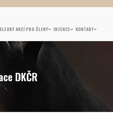
SLEDKY AKCÍ
PRO ČLENY
INZERCE
KONTAKT
ace DKČR