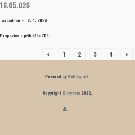
16.05.026
webadmin
2. 4. 2026
Propozice a přihláška ZDE:
1
2
3
4
Powered by
Web4sport
Copyright
K-system
2022.