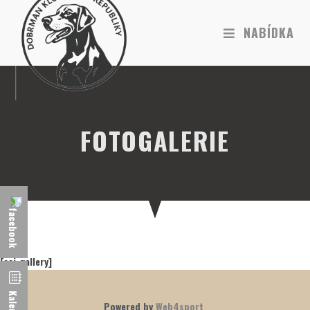
NABÍDKA
FOTOGALERIE
[aci_gallery]
Kalendář
Powered by
Web4sport