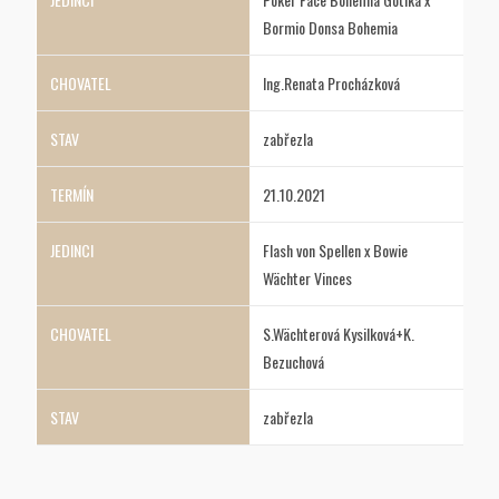
Bormio Donsa Bohemia
Ing.Renata Procházková
zabřezla
21.10.2021
Flash von Spellen x Bowie
Wächter Vinces
S.Wächterová Kysilková+K.
Bezuchová
zabřezla