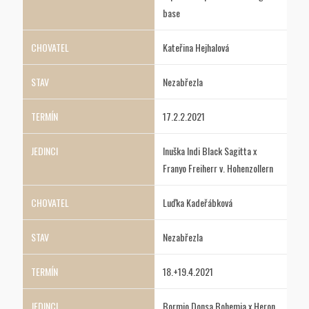
base
Kateřina Hejhalová
Nezabřezla
17.2.2.2021
Inuška Indi Black Sagitta x
Franyo Freiherr v. Hohenzollern
Luďka Kadeřábková
Nezabřezla
18.+19.4.2021
Bormio Donsa Bohemia x Heron