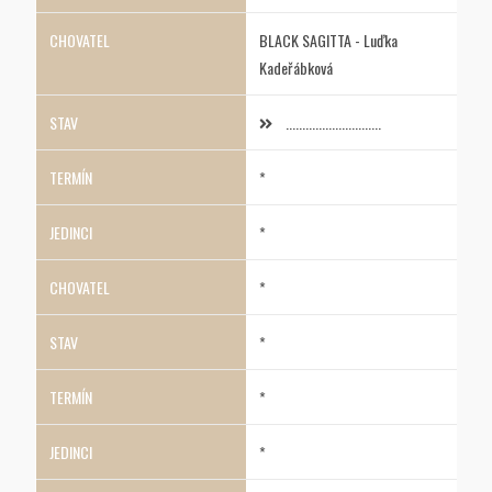
BLACK SAGITTA - Luďka
Kadeřábková
.............................
*
*
*
*
*
*