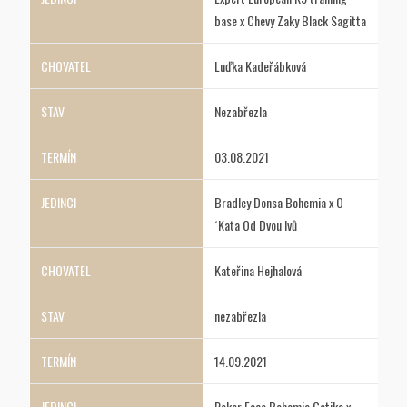
base x Chevy Zaky Black Sagitta
Luďka Kadeřábková
Nezabřezla
03.08.2021
Bradley Donsa Bohemia x O
´Kata Od Dvou lvů
Kateřina Hejhalová
nezabřezla
14.09.2021
Poker Face Bohemia Gotika x