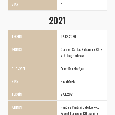
*
2021
27.12.2020
Carmen Carlos Bohemia x Blitz
v. d. Isegrimhoeve
František Matějek
Nezabřezla
27.1.2021
Hanča z Pantsví Dobrkačky x
Expert European K9 training