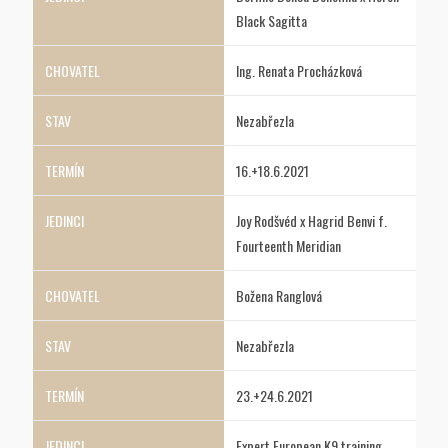
Black Sagitta
Ing. Renata Procházková
Nezabřezla
16.+18.6.2021
Joy Rodšvéd x Hagrid Benvi f.
Fourteenth Meridian
Božena Ranglová
Nezabřezla
23.+24.6.2021
Expert European K9 training