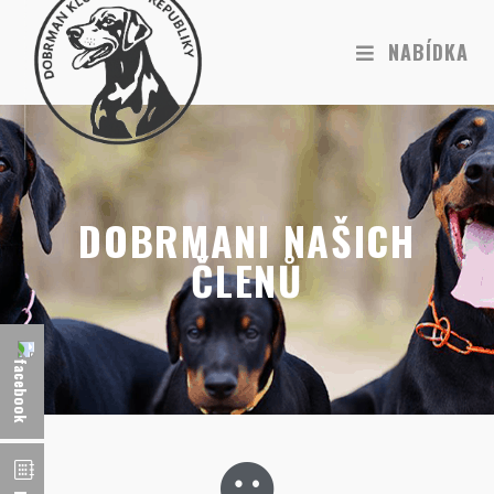
NABÍDKA
DOBRMANI NAŠICH
ČLENŮ