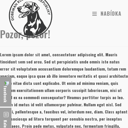
NABÍDKA
Pozor, pozor!
Lorem ipsum dolor sit amet, consectetuer adipiscing elit. Mauris
tincidunt sem sed arcu. Sed ut perspiciatis unde omnis iste natus
error sit voluptatem accusantium doloremque laudantium, totam rem
aperiam, eaque ipsa quae ab illo inventore veritatis et quasi architecto
beatae vitae dicta sunt explicabo. Ut enim ad minima veniam, quis
nostrum exercitationem ullam corporis suscipit laboriosam, nisi ut
aliquid ex ea commodi consequatur? Vivamus porttitor turpis ac leo.
Aenean id metus id velit ullamcorper pulvinar. Nullam eget nisl. Sed
elit dui, pellentesque a, faucibus vel, interdum nec, diam. Class aptent
taciti sociosqu ad litora torquent per conubia nostra, per inceptos
Kalendář
hymenaeos. Proin pede metus, vulputate nec, fermentum fringilla,