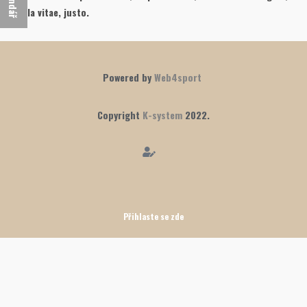
vehicula vitae, justo.
Powered by
Web4sport
Copyright
K-system
2022.
Přihlaste se zde