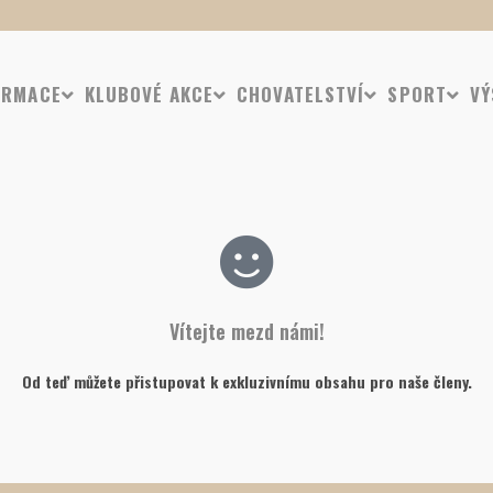
ORMACE
KLUBOVÉ AKCE
CHOVATELSTVÍ
SPORT
VÝ
Vítejte mezd námi!
Od teď můžete přistupovat k exkluzivnímu obsahu pro naše členy.