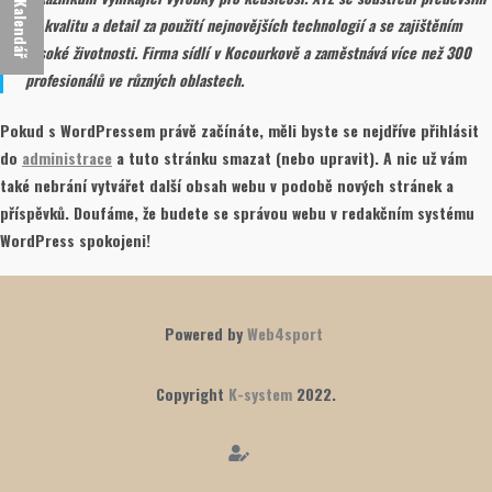
Kalendář
na kvalitu a detail za použití nejnovějších technologií a se zajištěním
vysoké životnosti. Firma sídlí v Kocourkově a zaměstnává více než 300
profesionálů ve různých oblastech.
Pokud s WordPressem právě začínáte, měli byste se nejdříve přihlásit
do
administrace
a tuto stránku smazat (nebo upravit). A nic už vám
také nebrání vytvářet další obsah webu v podobě nových stránek a
příspěvků. Doufáme, že budete se správou webu v redakčním systému
WordPress spokojeni!
Powered by
Web4sport
Copyright
K-system
2022.