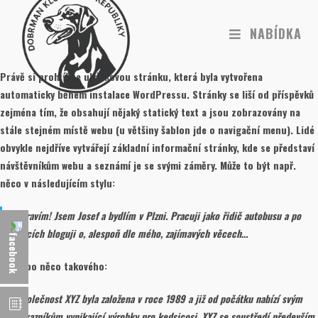
NABÍDKA
Právě si prohlížíte ukázkovou stránku, která byla vytvořena
automaticky během instalace WordPressu. Stránky se liší od příspěvků
zejména tím, že obsahují nějaký statický text a jsou zobrazovány na
stále stejném místě webu (u většiny šablon jde o navigační menu). Lidé
obvykle nejdříve vytvářejí základní informační stránky, kde se představí
návštěvníkům webu a seznámí je se svými záměry. Může to být např.
něco v následujícím stylu:
Zdravím! Jsem Josef a bydlím v Plzni. Pracuji jako řidič autobusu a po
nocích bloguji o, alespoň dle mého, zajímavých věcech…
…a nebo něco takového:
Společnost XYZ byla založena v roce 1989 a již od počátku nabízí svým
zákazníkům vynikající výrobky pro kedsicosi. XYZ se soustředí především