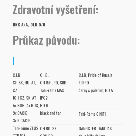
Zdravotní vyšetření:
DKK A/A, DLK 0/0
Průkaz původu:
C.I.B.
C.I.B.
C.I.B. Pride of Russia
CH SK, HU, AT,
CH BiH, RO, SRB
FERRO
CZ
Tahi-réme MAX
černý s pálením, HD A
JCH CZ, SK, AT
IPO2
5x BOB, 4x BOS,
HD B
9x CACIB
black and tan
Tahi-Réme GINITI
3x R.CACIB
Tahi-réme ZEUS
CH RO, SK
GANGSTER-DANDIAS
ZTP V1A
GCH RO
de la Villa Valiano