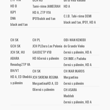
HD B
Tami-réme JAMEERAH
HD A
IGP1
HD A, ZTP V1A
C.I.B. Tahi-réme DEMI
DNA
IPO1balck and tan
black and tan, IPO1, HD A
black and tan
CH SK
CH PL
OBI-WAN KENOBI
GCH SK
JCH PLDura Lex Polonia
de Grande Vinko
JCH SK, HU
GAUDIZTP V1B
černá s pálením, HD A
ABARA
HD Ačerná s pálením
CH IMIX z Padoku
RevadogZTP VA
černá s pálením, HD A
BH/VT
CH SK
CH IKAR IKAROS
HD A, ED 0hnědá
JCH SKRENA REGINA
Morgantina
s pálením
MorgantinaHD A, ED
černá s pálením
0černá s pálením
CH ASARA
Maddob
černá s pálením, HD A