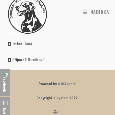
NABÍDKA
Jana Nováková
Jana
Jméno:
Nováková
Příjmení:
Powered by
Web4sport
Copyright
K-system
2022.
Kalendář