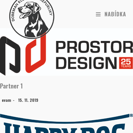
NABÍDKA
Partner 1
evam
15. 11. 2019