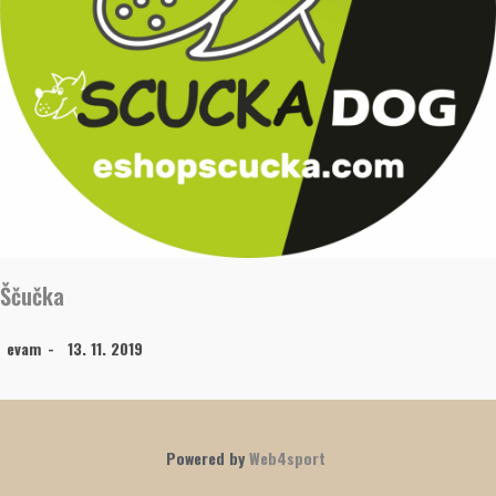
Ščučka
evam
13. 11. 2019
Powered by
Web4sport