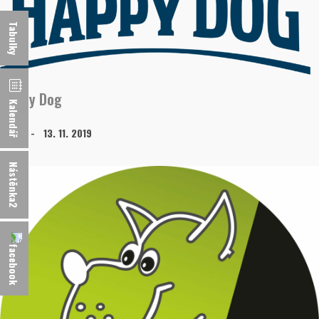
Tabulky
Happy Dog
Kalendář
evam
13. 11. 2019
Nástěnka2