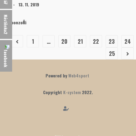
evam
13. 11. 2019
Nástěnka2
Naši sponzoŘi
1
…
20
21
22
23
24
25
Powered by
Web4sport
Copyright
K-system
2022.