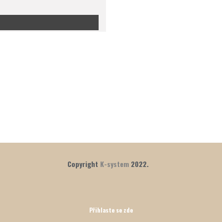
Sponzoři klubové vý
12.05.2026
Copyright
K-system
2022.
Přihlaste se zde